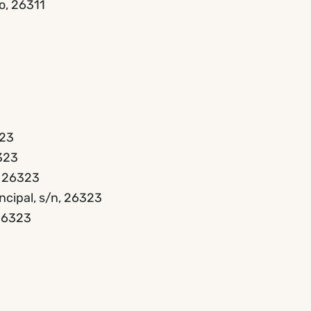
to, 26311
323
323
, 26323
incipal, s/n, 26323
 26323