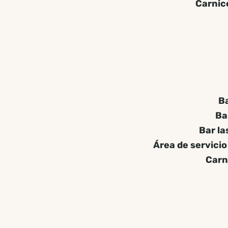
Carnic
Ba
Ba
Bar la
Área de servicio
Carni