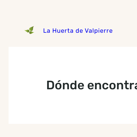
Saltar
al
contenido
La Huerta de Valpierre
Dónde encontra